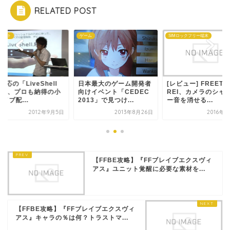
RELATED POST
ェット
ゲーム
SIMロックフリー端末
対応の「LiveShell
日本最大のゲーム開発者
[レビュー] FREETE
ro」、プロも納得の小
向けイベント「CEDEC
REI、カメラのシャ
イブ配...
2013」で見つけ...
ー音を消せる...
2012年9月5日
2013年8月26日
2016年
【FFBE攻略】『FFブレイブエクスヴィ
アス』ユニット覚醒に必要な素材を...
【FFBE攻略】『FFブレイブエクスヴィ
アス』キャラの％は何？トラストマ...