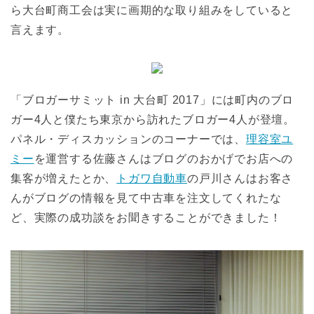
ら大台町商工会は実に画期的な取り組みをしていると
言えます。
「ブロガーサミット in 大台町 2017」には町内のブロ
ガー4人と僕たち東京から訪れたブロガー4人が登壇。
パネル・ディスカッションのコーナーでは、
理容室ユ
ミー
を運営する佐藤さんはブログのおかげでお店への
集客が増えたとか、
トガワ自動車
の戸川さんはお客さ
んがブログの情報を見て中古車を注文してくれたな
ど、実際の成功談をお聞きすることができました！