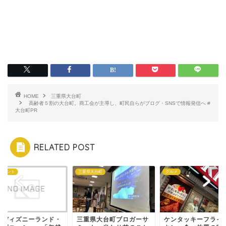
HOME
三重県大台町
高齢者５割の大台町。商工会が主導し、町民自らがブログ・SNSで情報発信へ #
大台町PR
RELATED POST
イベント
三重県大台町
グルメ
京ディズニーランド・
三重県大台町ブロガーサ
ケンタッキーフライ