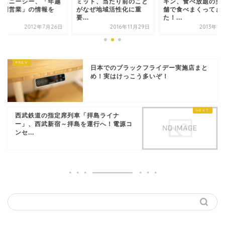
ィズニーシー、「年越
ミット、当たり前のこと
キン、食べ放題の実
特別営業」の情報を
がなぜ地域活性化に重
舗で食べまくってき
.
要...
た！...
2012年7月26日
2016年11月29日
2013年1
日本でのブラックフライデー実施店まと
め！実はけっこう多いぞ！
西武鉄道の指定席列車「拝島ライナ
ー」、西武新宿～拝島を運行へ！電源コ
ンセ...