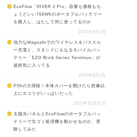
EcoFlow「RIVER 2 Pro」容量も価格もち
ょうどいい768Whのポータブルバッテリー
を購入し、はたして何に使ってるのか
2023年9月7日
強力なMagsafeでのワイヤレス＆パススル
ー充電と、スタンドにもなるモバイルバッ
テリー「EZO Brick Series Terminus」が
超絶気に入ってる
2023年8月1日
PS5の大掃除！本体カバーを開けたら想像以
上にホコリがいっぱいだった
2022年12月31日
太陽光パネルとEcoFlowのポータブルバッ
テリーで生ゴミ処理機を動かせるのか、実
験してみた