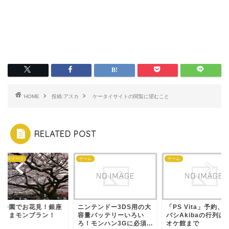
HOME
投稿:アスカ
ケータイサイトの閲覧に望むこと
RELATED POST
ェ・スイーツ
ゲーム
ゲーム
野公園でお花見！銀座
ニンテンドー3DS用の大
「PS Vita」予約、
激うまモンブラン！
容量バッテリーいろい
バシAkibaの行列は
ろ！モンハン3Gに必須...
オケ館まで