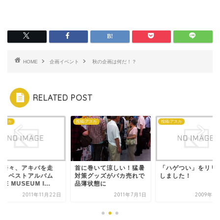
HOME
企画イベント
秋の企画は何だ！？
RELATED POST
:アスカ
投稿:アスカ
投稿:アスカ
樹奈々、アキバを走
首に巻いて涼しい！猛暑
「ハゲつい」をリリ
！！ベストアルバム
対策グッズがバカ売れで
しました！
HE MUSEUM I...
品薄状態に
2011年11月22日
2011年7月1日
2009年6