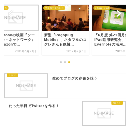
:アスカ
ブロガーイベント
iPhone・iPad
cebookの映画『ソー
新型『Pogoplug
「6月度 第21回月例
ャル・ネットワーク』
Mobile』、ネタフルのコ
iPad活用研究会」で
mazonで...
グレさんも絶賛...
Evernoteの活用...
2011年5月21日
2012年2月1日
2012年6
改めてブログの存在を想う
たった半日でTwitterを作る！