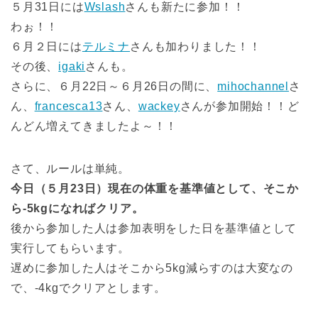
５月31日には
Wslash
さんも新たに参加！！
わぉ！！
６月２日には
テルミナ
さんも加わりました！！
その後、
igaki
さんも。
さらに、６月22日～６月26日の間に、
mihochannel
さ
ん、
francesca13
さん、
wackey
さんが参加開始！！ど
んどん増えてきましたよ～！！
さて、ルールは単純。
今日（５月23日）現在の体重を基準値として、そこか
ら-5kgになればクリア。
後から参加した人は参加表明をした日を基準値として
実行してもらいます。
遅めに参加した人はそこから5kg減らすのは大変なの
で、-4kgでクリアとします。