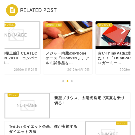
RELATED POST
パニオン写真
iPhone・iPad
ガジェット
追加極上編】CEATEC
メジャー内蔵のiPhone
赤いThinkPadは実
PAN 2010 コンパニ
ケース「iConvex」、ア
た！！「ThinkPad
PI...
ルミ試作品を...
ロガーミー...
2010年11月21日
2012年4月15日
2008年9
新型プリウス、太陽光発電で真夏を乗り
切る！
Twitterダイエット企画、僕が実施する
ダイエット方法