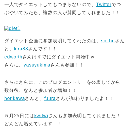
一人でダイエットしてもつまらないので、
Twitter
でつ
ぶやいてみたら、複数の人が賛同してくれました！！
ダイエット企画に参加表明してくれたのは、
so_bo
さん
と、
kira88
さんです！！
edworth
さんはすでにダイエット開始中ｗ
さらに、
yasuyukima
さんも参加！！
さらにさらに、このブログエントリーを公表してから
数分後、なんと参加者が増加！！
horikawa
さんと、
fuura
さんが加わりましたよ！！
５月25日には
kwitwi
さんも参加表明してくれました！
どんどん増えています！！