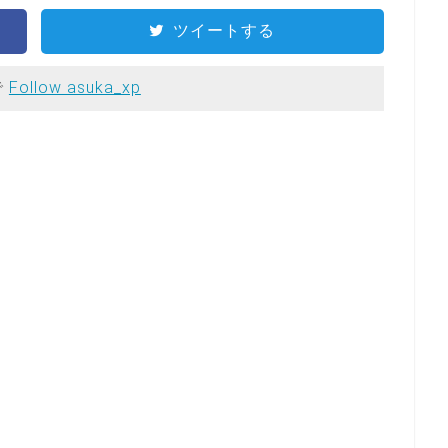
ツイートする
で
Follow asuka_xp