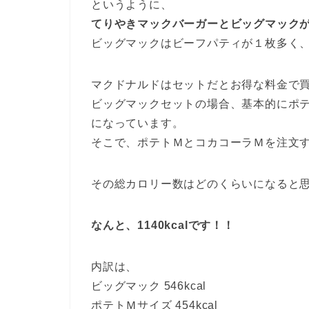
というように、
てりやきマックバーガーとビッグマック
ビッグマックはビーフパティが１枚多く
マクドナルドはセットだとお得な料金で
ビッグマックセットの場合、基本的にポ
になっています。
そこで、ポテトＭとコカコーラＭを注文
その総カロリー数はどのくらいになると
なんと、1140kcalです！！
内訳は、
ビッグマック 546kcal
ポテトＭサイズ 454kcal