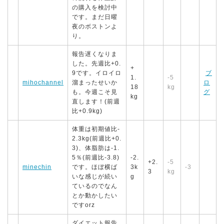
の購入を検討中
です。まだ日曜
夜のボストンよ
り。
報告遅くなりま
した。先週比+0.
+
9です。イロイロ
ブ
1.
-5
mihochannel
溜まったせいか
ロ
18
kg
も。今週こそ見
グ
kg
直します！(前週
比+0.9kg)
体重は初期値比-
2.3kg(前週比+0.
3)、体脂肪は-1.
5％(前週比-3.8)
-2.
+2.
-5
minechin
です。ほぼ横ば
3k
-3
3
kg
いな感じが続い
g
ているのでなん
とか動かしたい
ですorz
ダイエット報告