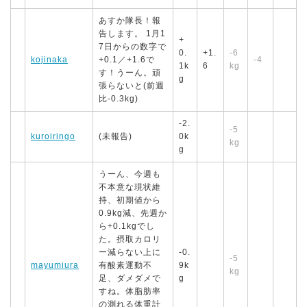
あすか隊長！報
告します。 1月1
+
7日からの数字で
0.
+1.
-6
kojinaka
+0.1／+1.6で
-4
1k
6
kg
す！うーん。頑
g
張らないと(前週
比-0.3kg)
-2.
-5
kuroiringo
(未報告)
0k
kg
g
うーん、今週も
不本意な現状維
持、初期値から
0.9kg減、先週か
ら+0.1kgでし
た。摂取カロリ
ー減らない上に
-0.
-5
mayumiura
有酸素運動不
9k
kg
足、ダメダメで
g
すね。体脂肪率
の測れる体重計