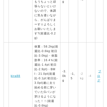
もうちょっと頑
g
張らないといけ
ないので、体調
に気を遣いなが
ら、がんばりま
ーす☆よろしく
お願いいたしま
す?(前週比-0.2
g)
体重：58.2kg(前
週比-0.6kg:初日
比-3.0kg)・体脂
肪率：16.4％(前
週比-1.4pt:初日
比-2.9pt)・BM
-3.
ブ
I：21.0pt(前週
-1,
-2
kira88
0k
-4
ロ
比-0.1pt:初日比-
5
kg
g
グ
3.0pt)遂に太り
始める前に穿い
ていたGパンが
穿けるようにな
った！！(前週
比-0.6kg)