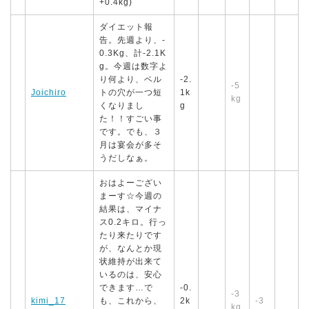
+0.4kg)
ダイエット報
告。先週より、-
0.3Kg、計-2.1K
g。今週は数字よ
り何より、ベル
-2.
-5
Joichiro
トの穴が一つ短
1k
kg
くなりまし
g
た！！すごい事
です。でも、３
月は宴会が多そ
うだしなぁ。
おはよーござい
まーす☆今週の
結果は、マイナ
ス0.2キロ。行っ
たり来たりです
が、なんとか現
状維持が出来て
いるのは、安心
できます…で
-0.
-3
kimi_17
も、これから、
2k
-3
kg