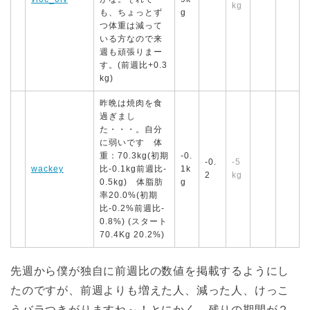
kg
も、ちょっとず
g
つ体重は減って
いる方なので来
週も頑張りまー
す。(前週比+0.3
kg)
昨晩は焼肉を食
過ぎまし
た・・・。自分
に弱いです 体
重：70.3kg(初期
-0.
-0.
-5
wackey
比-0.1kg前週比-
1k
2
kg
0.5kg) 体脂肪
g
率20.0%(初期
比-0.2%前週比-
0.8%) (スタート
70.4Kg 20.2%)
先週から僕が独自に前週比の数値を掲載するようにし
たのですが、前週よりも増えた人、減った人、けっこ
うバラつきがりますね～！とにかく、残りの期間が２