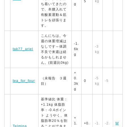
5
kg
ち着いてきたの
g
で、本腰入れて
有酸素運動＆筋
トレを頑張りま
す。
こんにちは。今
週の体重増減は
-1.
なしです～体調
-3
tak77_ariel
6k
不良で来週は経
kg
g
るかもしれませ
ん。(前週比0kg)
+
（未報告 ３週
0.
-5
tea_for_four
0
-5
目）
3k
kg
g
基準値比 体重：
+1.1kg 体脂肪
率：-0.4ポイン
ト ようやく、体
+
脂肪率20％を割
1.
+0.
-1.
-2.
W
Telmina
ることができま