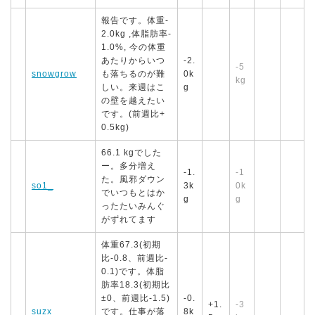
報告です。体重-
2.0kg ,体脂肪率-
1.0%, 今の体重
あたりからいつ
-2.
-5
snowgrow
も落ちるのが難
0k
kg
しい。来週はこ
g
の壁を越えたい
です。(前週比+
0.5kg)
66.1 kgでした
ー。多分増え
-1.
-1
た。風邪ダウン
so1_
3k
0k
でいつもとはか
g
g
ったたいみんぐ
がずれてます
体重67.3(初期
比-0.8、前週比-
0.1)です。体脂
肪率18.3(初期比
±0、前週比-1.5)
-0.
+1.
-3
suzx
です。仕事が落
8k