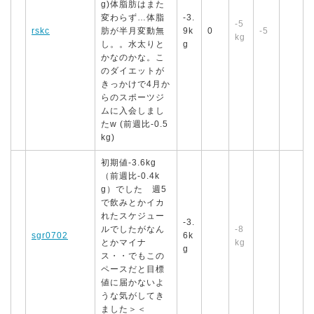
g)体脂肪はまた
変わらず…体脂
-3.
-5
rskc
肪が半月変動無
9k
0
-5
kg
し。。水太りと
g
かなのかな。こ
のダイエットが
きっかけで4月か
らのスポーツジ
ムに入会しまし
たw (前週比-0.5
kg)
初期値-3.6kg
（前週比-0.4k
g）でした 週5
で飲みとかイカ
れたスケジュー
-3.
ルでしたがなん
-8
sgr0702
6k
とかマイナ
kg
g
ス・・でもこの
ペースだと目標
値に届かないよ
うな気がしてき
ました＞＜