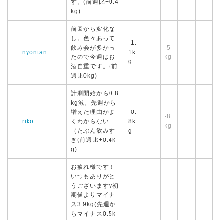
す。(前週比+0.4
kg)
前回から変化な
し。色々あって
-1.
飲み会が多かっ
-5
nyontan
1k
たので今週はお
kg
g
酒自重です。(前
週比0kg)
計測開始から0.8
kg減。先週から
増えた理由がよ
-0.
-8
riko
くわからない
8k
kg
（たぶん飲みす
g
ぎ(前週比+0.4k
g)
お疲れ様です！
いつもありがと
うございますv初
期値よりマイナ
ス3.9kg(先週か
らマイナス0.5k