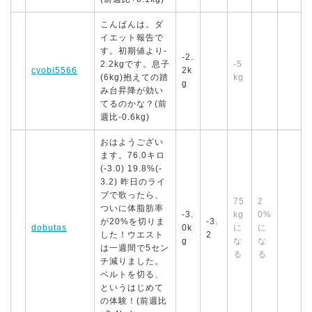
こんばんは。ダ
イエット報告で
す。初期値より-
-2.
2.2kgです。息子
-5
cyobi5566
2k
(6kg)抱えての踏
kg
g
み台昇降が効い
てるのかな？(前
週比-0.6kg)
おはようござい
ます。76.0キロ
(-3.0) 19.8%(-
3.2) 昨日のライ
ブで歌ったら、
75
2
ついに体脂肪率
-3.
kg
0%
が20%を切りま
-3.
dobutas
0k
に
に
した！ウエスト
2
g
な
な
は一週間で5セン
る
る
チ減りました。
ベルトを切る、
というはじめて
の体験！(前週比