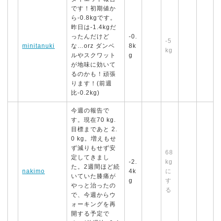
です！初期値か
ら-0.8kgです。
昨日は-1.4kgだ
ったんだけど
-0.
-5
minitanuki
な…orz ダンベ
8k
kg
ルやスクワット
g
が地味に効いて
るのかも！頑張
ります！(前週
比-0.2kg)
今週の報告で
す。現在70 kg.
目標まであと 2.
0 kg。増えもせ
ず減りもせず安
68
定してきまし
-2.
kg
た。2週間ほど続
nakimo
4k
に
いていた膝痛が
g
す
やっと治ったの
る
で、今週からウ
ォーキングを再
開する予定で