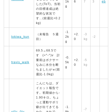
1k
6
7
3
eb
した(ToT)。当初
g
の目標達成は絶
望的な状況で
す…(前週比+0.2
kg)
-1.
（未報告 ５週
+2.
-3
tokiwa_kun
2k
-2
目）
0
kg
g
69.5→68.5で
す (=^-^)v 計
-0.
量前はボクサー
+2.
-5
travis_walk
5k
なみに水分を断
0
kg
g
ちましたがｗ(前
週比-1.0kg)
こんにちは。ダ
イエット報告で
す。初期値から-
1.90キロ。ちょ
っと運動サボリ
癖が出てきてる
-1.
-7
vl0c_0lv
かな。それで
9k