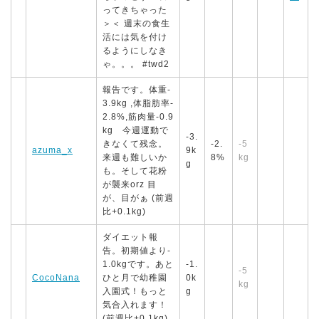
ってきちゃった
＞＜ 週末の食生
活には気を付け
るようにしなき
ゃ。。。 #twd2
報告です。体重-
3.9kg ,体脂肪率-
2.8%,筋肉量-0.9
kg 今週運動で
-3.
きなくて残念。
-2.
-5
azuma_x
9k
来週も難しいか
8%
kg
g
も。そして花粉
が襲来orz 目
が、目がぁ (前週
比+0.1kg)
ダイエット報
告。初期値より-
1.0kgです。あと
-1.
-5
CocoNana
ひと月で幼稚園
0k
kg
入園式！もっと
g
気合入れます！
(前週比+0.1kg)