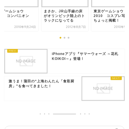
京ゲームショウ
まさか、JR山手線の床
東京ゲームショウ
010 コンパニオン
がオリンピック陸上のト
2010 コスプレ写
CS
ラックになってる
ちょっと掲載！
2010年9月24日
2012年8月7日
2010年9
iPhoneアプリ『サマーウォーズ ～花札
KOIKOI～』登場！
激うま！蒲田の“上海わんたん「食彩厨
房」”を食べてきました！