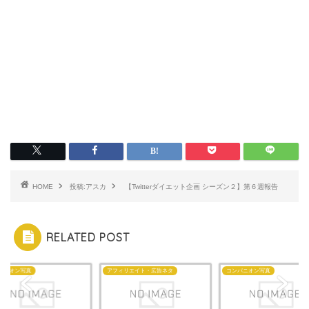
HOME
投稿:アスカ
【Twitterダイエット企画 シーズン２】第６週報告
RELATED POST
パニオン写真
アフィリエイト・広告ネタ
コンパニオン写真