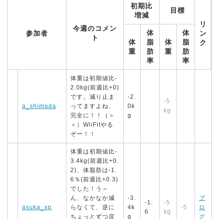
初期比
目標
増減
リ
今週のコメン
体
体
参加者
ン
ト
体
脂
体
脂
ク
重
肪
重
肪
率
率
体重は初期値比-
2.0kg(前週比+0)
です。減り止ま
-2.
-5
a_shimada
ってますよね、
0k
kg
完全に！！（＞
g
＜）WiiFitやる
ぞー！！
体重は初期値比-
3.4kg(前週比+0.
2)、体脂肪は-1.
6％(前週比+0.3)
でした！う～
ん、なかなか減
-3.
ブ
-1.
-5
asuka_xp
らなくて、逆に
4k
-5
ロ
6
kg
ちょっとずつ戻
g
グ