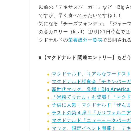
以前の『テキサスバーガー』など「Big A
ですが、早く食べてみたいですね！！
気になる『チーズフォンデュ』『ジャー
の各カロリー（kcal）は9月21日時点
クドナルドの
栄養成分一覧表
で公開され
■【マクドナルド 関連エントリー】もど
マクドナルド、リアルなフードスト
マクドナルド試食会「チキンバーガ
新世代マック、登場！Big Ameri
「米粉てりたま」も登場！『マク
子供に人気！マクドナルド「ぜん
ラストの第４弾！「カリフォルニ
マクドナルド「ニューヨークバー
マック、限定イベント開催！「テ