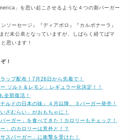
merica」を思い起こさせるような４つの新バーガー
マンソーセージ』『ディアボロ』『カルボナーラ』
ではまだ未公表となっていますが、しばらく経てばマ
ると思います！
うぞ！
ラップ配布！7月26日から先着で！
ー ソルト＆レモン」レギュラー化決定！！
caも全部復活！
ドナルドの日本の味』４月以降、３バーガー発売！
まいざむらい」がおもちゃに！
アバーガー」を食べてきた！カロリーもチェック！
ガー」のカロリーは意外と！？
キサスバーガー」に衝撃を受けた！