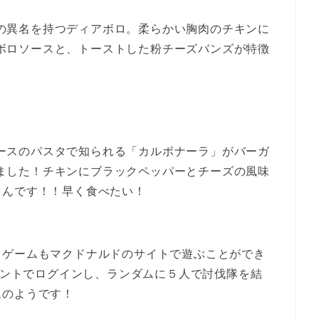
の異名を持つディアボロ。柔らかい胸肉のチキンに
ボロソースと、トーストした粉チーズバンズが特徴
ースのパスタで知られる「カルボナーラ」がバーガ
ました！チキンにブラックペッパーとチーズの風味
るんです！！早く食べたい！
うゲームもマクドナルドのサイトで遊ぶことができ
のアカウントでログインし、ランダムに５人で討伐隊を結
ムのようです！