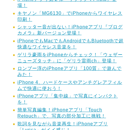
場！
キヤノン「MG6130」でiPhoneからワイヤレス
印刷！
シャッター音が出ない！iPhoneアプリ『ブログ
カメラ』新バージョン登場！
iPhoneでもMacでもAndroidでもBluetoothで超
快適なワイヤレス音楽を！
ゲリラ豪雨をiPhoneからチェック！「ウェザー
ニューズタッチ」に「ゲリラ雷雨ch」登場！
ロンブー淳のiPhoneアプリ「100質」で遊んで
みた！
iPhone 4、ハードケースやアンチグレアフィル
ムで快適に使おう！
iPhoneアプリ「集中線」で写真にインパクト
を！
簡単写真編集！iPhoneアプリ「Touch
Retouch」で、写真の部分加工に挑戦！
歌詞を見ながら音楽再生！iPhoneアプリ
「Lyrica」がイイ感じ！