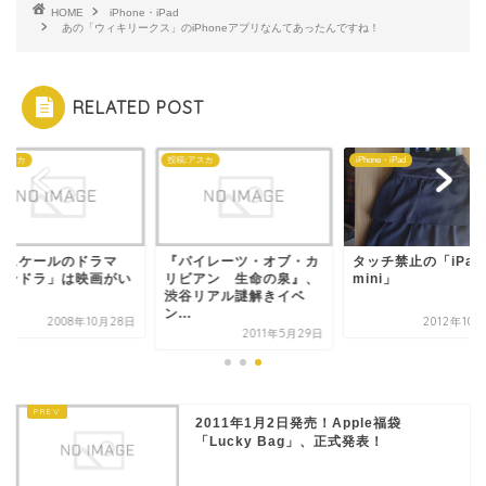
HOME
iPhone・iPad
あの「ウィキリークス」のiPhoneアプリなんてあったんですね！
RELATED POST
:アスカ
投稿:アスカ
iPhone・iPad
画スケールのドラマ
『パイレーツ・オブ・カ
タッチ禁止の「iPad
パンドラ」は映画がい
リビアン 生命の泉』、
mini」
！
渋谷リアル謎解きイベ
ン...
2008年10月28日
2012年10
2011年5月29日
2011年1月2日発売！Apple福袋
「Lucky Bag」、正式発表！