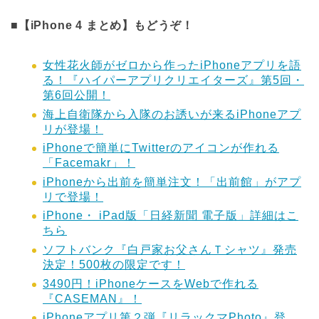
■【iPhone 4 まとめ】もどうぞ！
女性花火師がゼロから作ったiPhoneアプリを語
る！『ハイパーアプリクリエイターズ』第5回・
第6回公開！
海上自衛隊から入隊のお誘いが来るiPhoneアプ
リが登場！
iPhoneで簡単にTwitterのアイコンが作れる
「Facemakr」！
iPhoneから出前を簡単注文！「出前館」がアプ
リで登場！
iPhone・ iPad版「日経新聞 電子版」詳細はこ
ちら
ソフトバンク『白戸家お父さんＴシャツ』発売
決定！500枚の限定です！
3490円！iPhoneケースをWebで作れる
『CASEMAN』！
iPhoneアプリ第２弾『リラックマPhoto』登