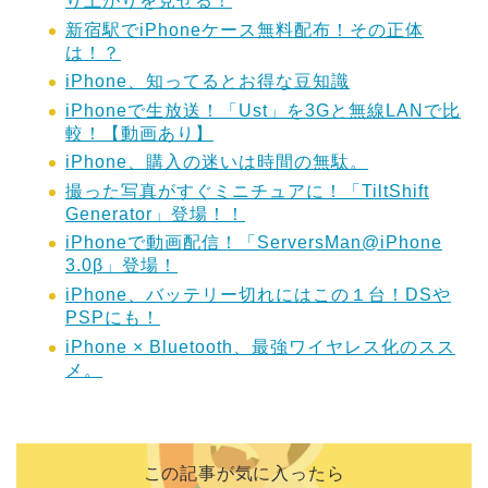
り上がりを見せる！
新宿駅でiPhoneケース無料配布！その正体
は！？
iPhone、知ってるとお得な豆知識
iPhoneで生放送！「Ust」を3Gと無線LANで比
較！【動画あり】
iPhone、購入の迷いは時間の無駄。
撮った写真がすぐミニチュアに！「TiltShift
Generator」登場！！
iPhoneで動画配信！「ServersMan@iPhone
3.0β」登場！
iPhone、バッテリー切れにはこの１台！DSや
PSPにも！
iPhone × Bluetooth、最強ワイヤレス化のスス
メ。
この記事が気に入ったら