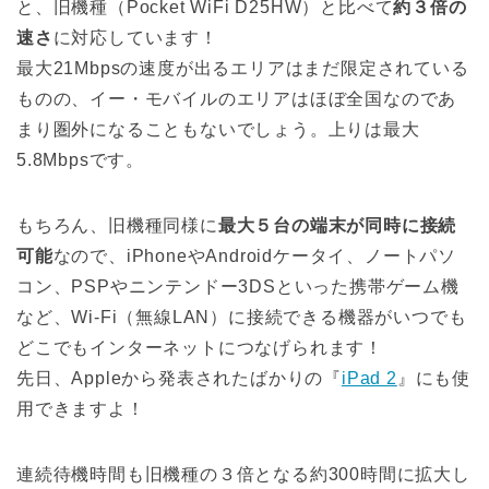
と、旧機種（Pocket WiFi D25HW）と比べて
約３倍の
速さ
に対応しています！
最大21Mbpsの速度が出るエリアはまだ限定されている
ものの、イー・モバイルのエリアはほぼ全国なのであ
まり圏外になることもないでしょう。上りは最大
5.8Mbpsです。
もちろん、旧機種同様に
最大５台の端末が同時に接続
可能
なので、iPhoneやAndroidケータイ、ノートパソ
コン、PSPやニンテンドー3DSといった携帯ゲーム機
など、Wi-Fi（無線LAN）に接続できる機器がいつでも
どこでもインターネットにつなげられます！
先日、Appleから発表されたばかりの『
iPad 2
』にも使
用できますよ！
連続待機時間も旧機種の３倍となる約300時間に拡大し