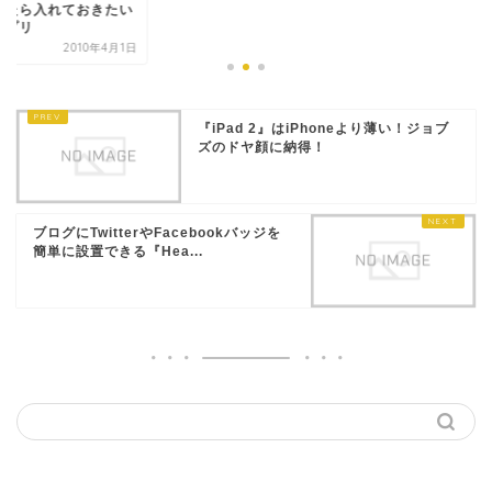
ったら入れておきたい
アプリ
2010年4月1日
『iPad 2』はiPhoneより薄い！ジョブ
ズのドヤ顔に納得！
ブログにTwitterやFacebookバッジを
簡単に設置できる『Hea...