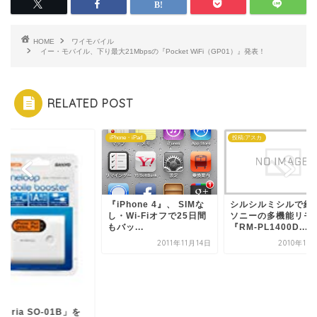
HOME
ワイモバイル
イー・モバイル、下り最大21Mbpsの『Pocket WiFi（GP01）』発表！
RELATED POST
id
iPhone・iPad
投稿:アスカ
『iPhone 4』、 SIMな
シルシルミシルで紹
し・Wi-Fiオフで25日間
ソニーの多機能リモ
もバッ...
『RM-PL1400D...
2011年11月14日
2010年10
peria SO-01B」を