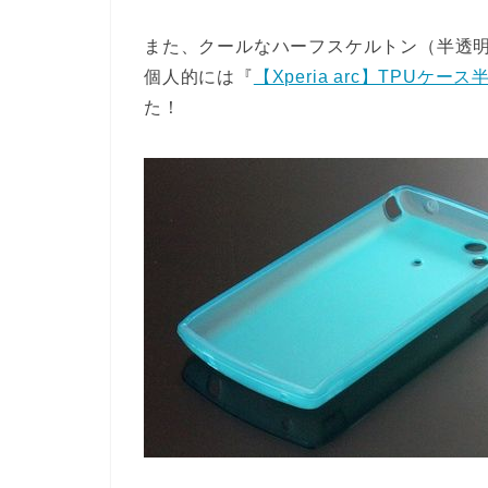
また、クールなハーフスケルトン（半透
個人的には『
【Xperia arc】TPUケ
た！