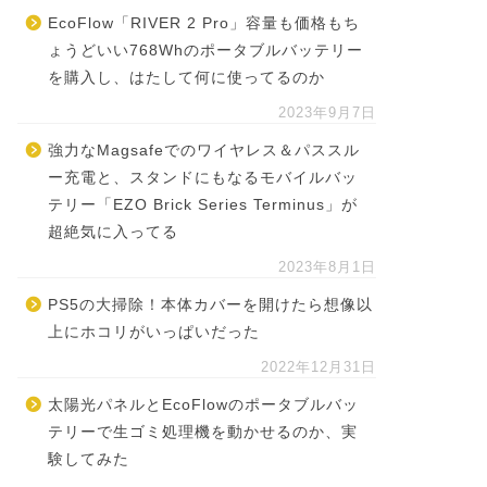
EcoFlow「RIVER 2 Pro」容量も価格もち
ょうどいい768Whのポータブルバッテリー
を購入し、はたして何に使ってるのか
2023年9月7日
強力なMagsafeでのワイヤレス＆パススル
ー充電と、スタンドにもなるモバイルバッ
テリー「EZO Brick Series Terminus」が
超絶気に入ってる
2023年8月1日
PS5の大掃除！本体カバーを開けたら想像以
上にホコリがいっぱいだった
2022年12月31日
太陽光パネルとEcoFlowのポータブルバッ
テリーで生ゴミ処理機を動かせるのか、実
験してみた