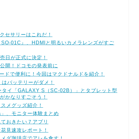
やアクセサリーはこれだ！
rc SO-01C』、HDMIと明るいカメラレンズがすご
』、発売日が正式に決定！
ど資料が公開！ドコモの発表前に
ウンロードで便利に！今回はマクドナルドを紹介！
00』はバッテリーがダメ！
ータイ「GALAXY S（SC-02B）」とタブレット型
C）」がかなりすごそう！
オススメグッズ紹介！
ia」、モニター体験まとめ
ら入れておきたい７アプリ
でお花見速攻レポート！
のコメダ珈琲店でアレを食す！