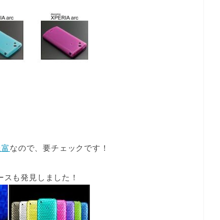
！
豊富
なので、要チェックです！
ケースも発見しました！