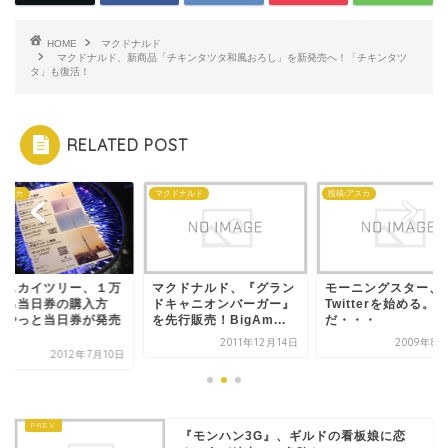
HOME
マクドナルド
マクドナルド、新商品「チキンタツタ和風おろし」を新発売へ！「チキンタツ
タ」も復活！
RELATED POST
:アスカ
マクドナルド
投稿:アスカ
京スカイツリー、１万
マクドナルド、『グラン
モーニングスター、
ある当日券の購入方
ドキャニオンバーガー』
Twitterを始める。た
！やっと当日券が発売
を先行販売！BigAm...
だ・・・
.
2011年12月14日
2009年8
2012年7月10日
『モンハン3G』、ギルドの看板娘に恋