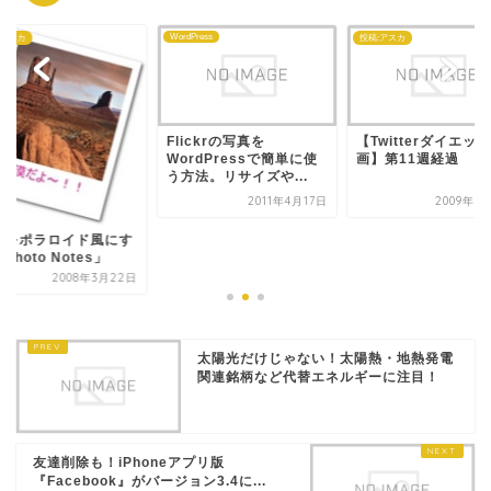
WordPress
:アスカ
投稿:アスカ
Flickrの写真を
【Twitterダイエッ
WordPressで簡単に使
画】第11週経過
う方法。リサイズや...
2011年4月17日
2009年8
真をポラロイド風にす
Photo Notes」
2008年3月22日
太陽光だけじゃない！太陽熱・地熱発電
関連銘柄など代替エネルギーに注目！
友達削除も！iPhoneアプリ版
『Facebook』がバージョン3.4に...