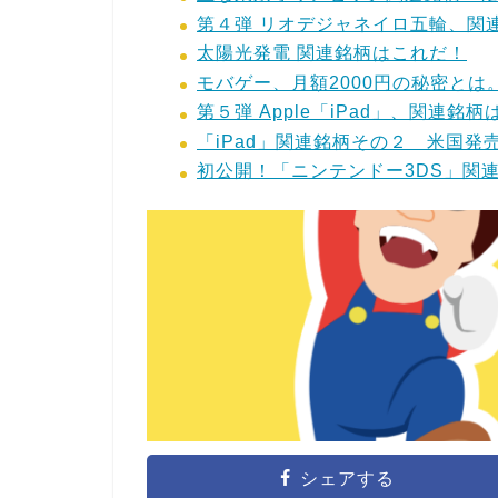
第４弾 リオデジャネイロ五輪、関
太陽光発電 関連銘柄はこれだ！
モバゲー、月額2000円の秘密とは
第５弾 Apple「iPad」、関連銘
「iPad」関連銘柄その２ 米国
初公開！「ニンテンドー3DS」関
シェアする