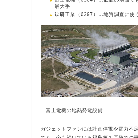
最大手
鉱研工業（6297）…地質調査に
富士電機の地熱発電設備
ガジェットファンには計画停電や電力不
でも、今も続いている福島第１原発での