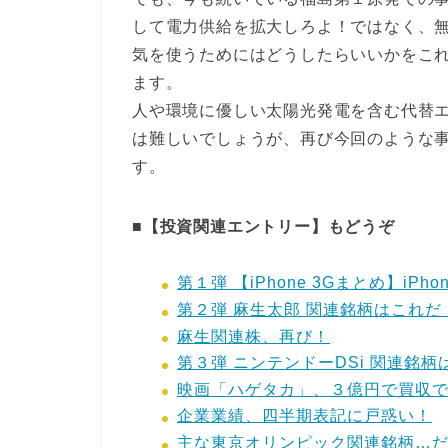
して電力供給を拡大しろよ！ではなく、
気を使うためにはどうしたらいいかをこ
ます。
人や環境に優しい太陽光発電を含む代替
は難しいでしょうが、再び今回のような
す。
■
【投資関連エントリー】もどうぞ
第１弾 【iPhone 3Gまとめ】i
第２弾 麻生太郎 関連銘柄はこれだ
麻生関連株、再び！
第３弾 ニンテンドーDSi 関連銘柄
映画「ハゲタカ」、３億円で買収
企業業績、四半期表記に戸惑い！
主な東京オリンピック関連銘柄…