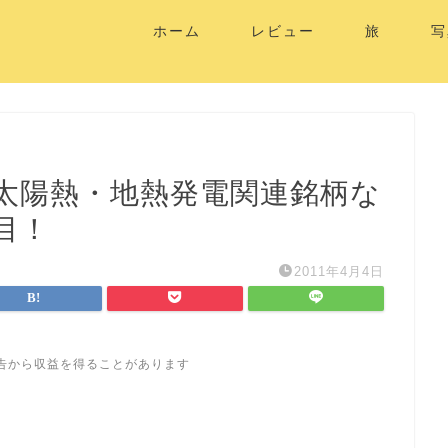
ホーム
レビュー
旅
写
太陽熱・地熱発電関連銘柄な
目！
2011年4月4日
告から収益を得ることがあります