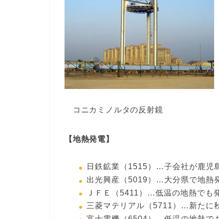
コニカミノルタの反射鏡
【地熱発電】
日鉄鉱業（1515）…子会社が鹿
出光興産（5019）…大分県で地熱
ＪＦＥ（5411）…低温の地熱で
三菱マテリアル（5711）…新た
富士電機（6504）…低温の地熱