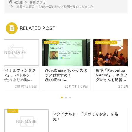
HOME
投稿:アスカ
東日本大震災、揺れの一部始終など動画を集めてみました
RELATED POST
WordPress
ム
ブロガーイベント
ファイナルファンタジ
WordCamp Tokyo スタ
新型『Pogoplug
13-2』、バトルシー
ッフおすすめ！
Mobile』、ネタフ
むたっぷりの動...
WordPres...
グレさんも絶賛...
2011年12月6日
2011年11月29日
2012年2
マクドナルド、「メガてりやき」を発
売！