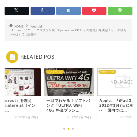
HOME
Android
au、ソニー・エリクソン製『Xperia acro IS11S』の発売日を決定！ケースやカ
バーはすでに販売中
RELATED POST
:アスカ
ソフトバンク
iPhone・iPad
interest」を超え
一目でわかる！ソフトバ
Apple、『iPad 3』
『i.ntere.st（イン
ンク『ULTRA WiFi
2012年3月7日に発
ス...
4G』料金プラン...
へ 国内では...
2012年2月28日
2012年2月26日
2012年2月