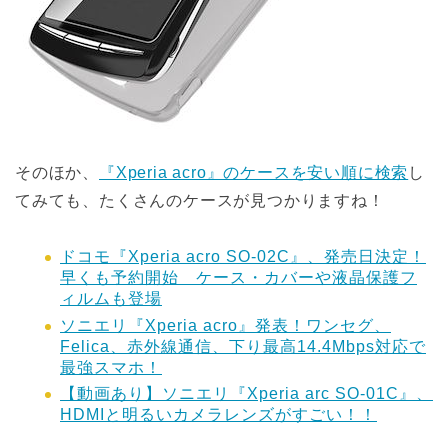
そのほか、
『Xperia acro』のケースを安い順に検索
し
てみても、たくさんのケースが見つかりますね！
ドコモ『Xperia acro SO-02C』、発売日決定！
早くも予約開始 ケース・カバーや液晶保護フ
ィルムも登場
ソニエリ『Xperia acro』発表！ワンセグ、
Felica、赤外線通信、下り最高14.4Mbps対応で
最強スマホ！
【動画あり】ソニエリ『Xperia arc SO-01C』、
HDMIと明るいカメラレンズがすごい！！