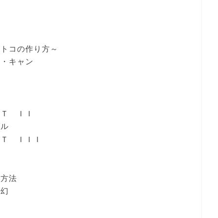
オトコの作り方～
ー・キャン
ＲＴ ＩＩ
ブル
ＲＴ ＩＩＩ
所
ル方法
の幻
ド