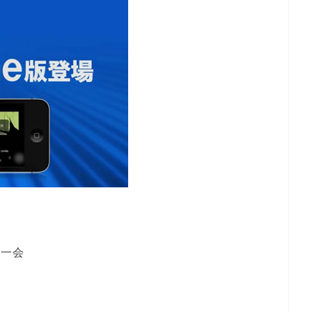
期一会
の