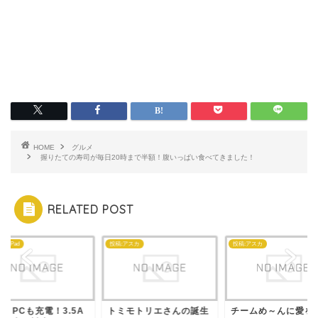
HOME
グルメ
握りたての寿司が毎日20時まで半額！腹いっぱい食べてきました！
RELATED POST
ne・iPad
投稿:アスカ
投稿:アスカ
トPCも充電！3.5A
トミモトリエさんの誕生
チームめ～んに愛を