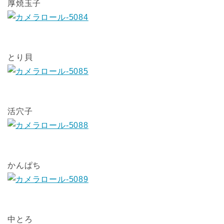
厚焼玉子
とり貝
活穴子
かんぱち
中とろ