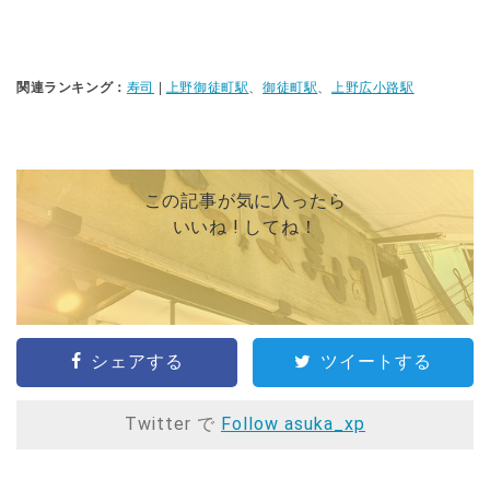
関連ランキング：
寿司
|
上野御徒町駅
、
御徒町駅
、
上野広小路駅
この記事が気に入ったら
いいね ! してね！
シェアする
ツイートする
Twitter で
Follow asuka_xp