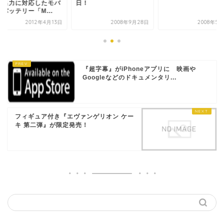
高出力に対応したモバ
日！
バッテリー「M...
2012年4月13日
2008年9月28日
2008年5
『超字幕』がiPhoneアプリに 映画や
Googleなどのドキュメンタリ...
フィギュア付き『エヴァンゲリオン ケー
キ 第二弾』が限定発売！