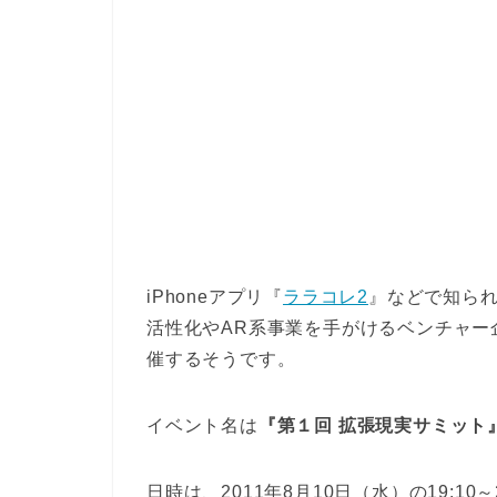
iPhoneアプリ『
ララコレ2
』などで知られ
活性化やAR系事業を手がけるベンチャー
催するそうです。
イベント名は
『第１回 拡張現実サミット
日時は、2011年8月10日（水）の19:10～