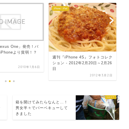
iPhone・iPad
企
年
Nexus One」発売！バ
年
Phoneより貧弱！？
週刊『iPhone 4S』フォトコレク
ション - 2012年2月20日～2月26
2010年1月6日
日
2012年3月2日
ま
箱を開けてみたらなんと…！
青
男女半々でバーベキューして
きました