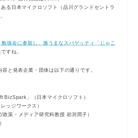
にある日本マイクロソフト（品川グランドセントラ
A。
発表会・勉強会に参加し、激うまなスパゲッティ「じゃこ
ル
ですね。
内容と発表企業・団体は以下の通りです。
ft BizSpark」（日本マイクロソフト）
（ナレッジワークス）
学院/政策・メディア研究科教授 岩渕潤子）
ト）