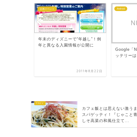
Android
企画イベント
年末のディズニーで“年越し”！例
年と異なる入園情報が公開に
Google「
ッテリーはi
S』フォトコレク
月20日～2月26
2011年8月22日
2012年3月2日
カフェ飯とは思えない激う
スパゲッティ！『じゃこと
しそ高菜の和風仕立て...