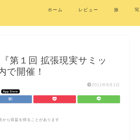
ホーム
レビュー
旅
写
『第１回 拡張現実サミッ
内で開催！
2011年8月1日
告から収益を得ることがあります