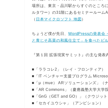
場所は、東京・品川駅からすぐのところ
ルタワー）の31階にあるセミナールーム
（
日本マイクロソフト 地図
）
ちょうど僕が先日、
WordPressの
と青じそ高菜の和風仕立て」を食べたビ
『第１回 拡張現実サミット』の主な発表
■「ララコレ2」（レイ・フロンティア）
■「IT ベンチャー支援プログラム Microso
■「μ（mue） ARソリューションズ」
■「AR Commons」（慶應義塾大学大
■「GnG（GET and GO）」（クウジッ
■「セカイユウシャ」（アンビション）