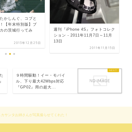
新
たかしんぐ、コブと
点
！【年末特別版】ブ
週刊『iPhone 4S』フォトコレク
と
カの茨城行ってみ
ション - 2011年11月7日～11月
13日
2013年12月25日
2011年11月15日
した
９時間駆動！イー・モバイ
E』
ル、下り最大42Mbps対応
『GP02』用の超大...
スカサンタお姉さんが写真撮らせてくれた！