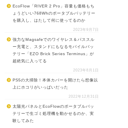
EcoFlow「RIVER 2 Pro」容量も価格もち
ょうどいい768Whのポータブルバッテリー
を購入し、はたして何に使ってるのか
2023年9月7日
強力なMagsafeでのワイヤレス＆パススル
ー充電と、スタンドにもなるモバイルバッ
テリー「EZO Brick Series Terminus」が
超絶気に入ってる
2023年8月1日
PS5の大掃除！本体カバーを開けたら想像以
上にホコリがいっぱいだった
2022年12月31日
太陽光パネルとEcoFlowのポータブルバッ
テリーで生ゴミ処理機を動かせるのか、実
験してみた