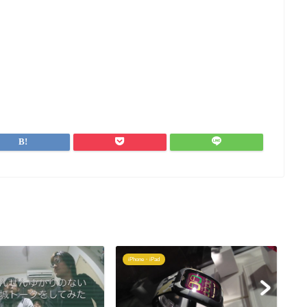
iPhone・iPad
写