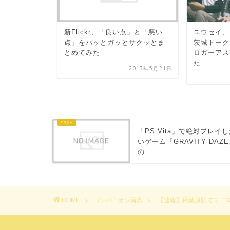
新Flickr、「良い点」と「悪い
ユウセイ、
点」をパッとガッとサクッとま
茨城トーク
S』フォトコレク
とめてみた
ロガーアス
1月7日～11月
た...
2013年5月21日
2011年11月15日
「PS Vita」で絶対プレイ
いゲーム『GRAVITY DAZ
の...
HOME
コンパニオン写真
【速報】秋葉原駅でミニ