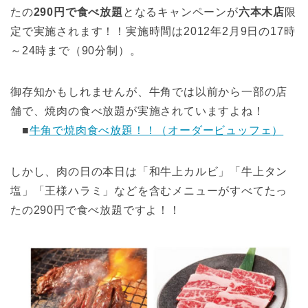
たの
290円で食べ放題
となるキャンペーンが
六本木店
限
定で実施されます！！実施時間は2012年2月9日の17時
～24時まで（90分制）。
御存知かもしれませんが、牛角では以前から一部の店
舗で、焼肉の食べ放題が実施されていますよね！
■
牛角で焼肉食べ放題！！（オーダービュッフェ）
しかし、肉の日の本日は「和牛上カルビ」「牛上タン
塩」「王様ハラミ」などを含むメニューがすべてたっ
たの290円で食べ放題ですよ！！