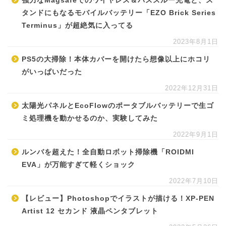
強力なMagsafeでのワイヤレス＆パススルー充電と、ス
タンドにもなるモバイルバッテリー「EZO Brick Series
Terminus」が超絶気に入ってる
2023年8月1日
PS5の大掃除！本体カバーを開けたら想像以上にホコリ
がいっぱいだった
2022年12月31日
太陽光パネルとEcoFlowのポータブルバッテリーで生ゴ
ミ処理機を動かせるのか、実験してみた
2022年9月1日
ルンバを超えた！全自動ロボット掃除機「ROIDMI
EVA」が万能すぎて軽くショック
2022年7月10日
【レビュー】Photoshopでイラストが描ける！XP-PEN
Artist 12 セカンド 液晶ペンタブレット