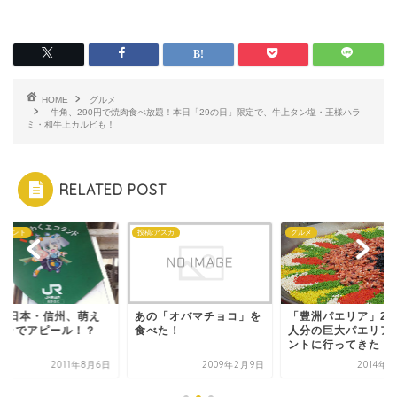
HOME
グルメ
牛角、290円で焼肉食べ放題！本日「29の日」限定で、牛上タン塩・王様ハラ
ミ・和牛上カルビも！
RELATED POST
イベント
投稿:アスカ
グルメ
R東日本・信州、萌え
あの「オバマチョコ」を
「豊洲パエリア」2,0
ャラでアピール！？
食べた！
人分の巨大パエリア
ントに行ってきた！
2011年8月6日
2009年2月9日
2014年