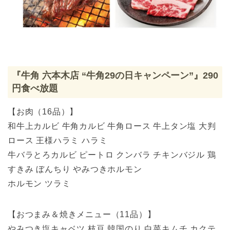
『牛角 六本木店 “牛角29の日キャンペーン”』290
円食べ放題
【お肉（16品）】
和牛上カルビ 牛角カルビ 牛角ロース 牛上タン塩 大判
ロース 王様ハラミ ハラミ
牛バラとろカルビ ピートロ クンバラ チキンバジル 鶏
すきみ ぼんちり やみつきホルモン
ホルモン ツラミ
【おつまみ＆焼きメニュー（11品）】
やみつき塩キャベツ 枝豆 韓国のり 白菜キムチ カクテ