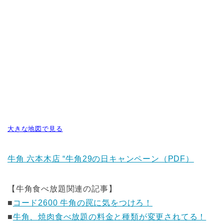
大きな地図で見る
牛角 六本木店 “牛角29の日キャンペーン（PDF）
【牛角食べ放題関連の記事】
■
コード2600 牛角の罠に気をつけろ！
■
牛角、焼肉食べ放題の料金と種類が変更されてる！