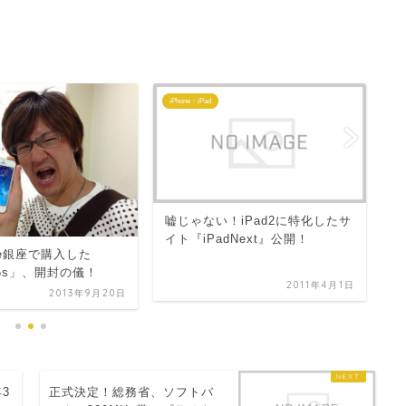
iPhone・iPad
iP
『
嘘じゃない！iPad2に特化したサ
ド
イト『iPadNext』公開！
tore銀座で購入した
る
e 5s」、開封の儀！
2011年4月1日
2013年9月20日
年3
正式決定！総務省、ソフトバ