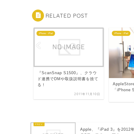
RELATED POST
iPhone・iPad
iPhone・iPad
2に特化したサ
『ScanSnap S1500』、クラウ
公開！
ド連携でDMや取扱説明書を捨て
AppleS
る！
「iPhon
2011年4月1日
2011年11月10日
Apple、『iPad 3』を2012