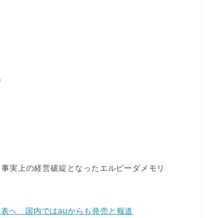
）
、事実上の経営破綻となったエルピーダメモリ
7日に発表へ 国内ではauからも発売と報道