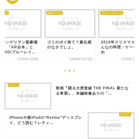
:アスカ
投稿:アスカ
カフェ・スイーツ
ヴァンゲリヲン新劇場
ゴミのポイ捨て？責任感
2010年クリスマス
:破、「AR台本」と
のなさでしょ。
んなの料理・ケーキ
DVD/ブルーレイ...
め
2010年2月8日
2009年2月15日
2010年12
映画『踊る大捜査線 THE FINAL 新たな
る希望』、本編映像ありの「...
iPhoneや新iPadの“Retina”ディスプレ
イ、どう読む？レティ...