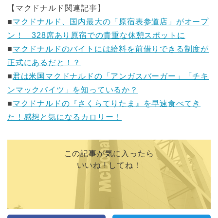
【マクドナルド関連記事】
■
マクドナルド、国内最大の「原宿表参道店」がオープ
ン！ 328席あり原宿での貴重な休憩スポットに
■
マクドナルドのバイトには給料を前借りできる制度が
正式にあるだと！？
■
君は米国マクドナルドの「アンガスバーガー」「チキ
ンマックバイツ」を知っているか？
■
マクドナルドの『さくらてりたま』を早速食べてき
た！感想と気になるカロリー！
この記事が気に入ったら
いいね ! してね！