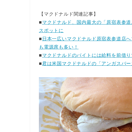
【マクドナルド関連記事】
■
マクドナルド、国内最大の「原宿表参道
スポットに
■
日本一広いマクドナルド原宿表参道店へ
も電源席も多い！
■
マクドナルドのバイトには給料を前借り
■
君は米国マクドナルドの「アンガスバー