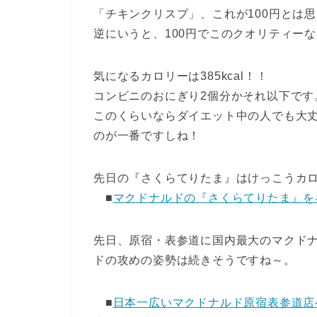
「チキンクリスプ」、これが100円とは
逆にいうと、100円でこのクオリティー
気になるカロリーは385kcal！！
コンビニのおにぎり2個分かそれ以下です
このくらいならダイエット中の人でも大
のが一番ですしね！
先日の『さくらてりたま』はけっこうカ
■
マクドナルドの『さくらてりたま』を
先日、原宿・表参道に国内最大のマクド
ドの攻めの姿勢は続きそうですね～。
■
日本一広いマクドナルド原宿表参道店