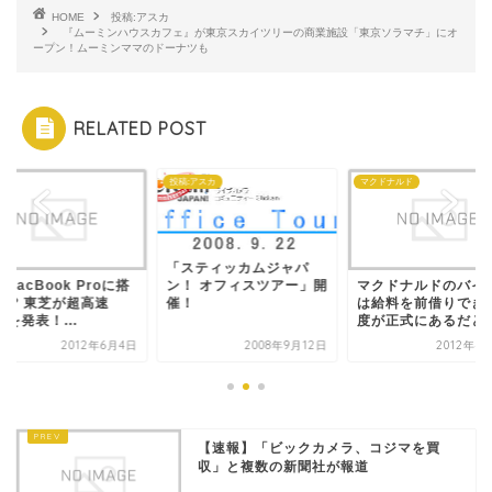
HOME
投稿:アスカ
『ムーミンハウスカフェ』が東京スカイツリーの商業施設「東京ソラマチ」にオ
ープン！ムーミンママのドーナツも
RELATED POST
e
投稿:アスカ
マクドナルド
「スティッカムジャパ
MacBook Proに搭
マクドナルドのバイ
ン！ オフィスツアー」開
か!? 東芝が超高速
は給料を前借りでき
催！
Dを発表！...
度が正式にあるだと
2012年6月4日
2008年9月12日
2012年4
【速報】「ビックカメラ、コジマを買
収」と複数の新聞社が報道