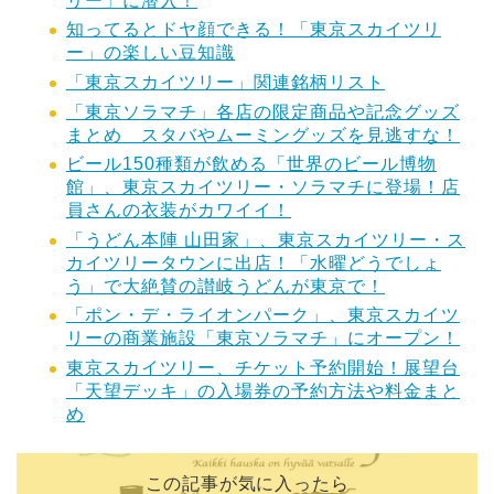
リー」に潜入！
知ってるとドヤ顔できる！「東京スカイツリ
ー」の楽しい豆知識
「東京スカイツリー」関連銘柄リスト
「東京ソラマチ」各店の限定商品や記念グッズ
まとめ スタバやムーミングッズを見逃すな！
ビール150種類が飲める「世界のビール博物
館」、東京スカイツリー・ソラマチに登場！店
員さんの衣装がカワイイ！
「うどん本陣 山田家」、東京スカイツリー・ス
カイツリータウンに出店！「水曜どうでしょ
う」で大絶賛の讃岐うどんが東京で！
「ポン・デ・ライオンパーク」、東京スカイツ
リーの商業施設「東京ソラマチ」にオープン！
東京スカイツリー、チケット予約開始！展望台
「天望デッキ」の入場券の予約方法や料金まと
め
この記事が気に入ったら