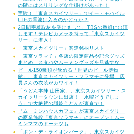
の階にはスリリングな仕掛けがあった！
実験！「東京スカイツリー」でイー・モバイル
LTEの電波は入るのかどうか？
2日間密着取材を受けまして、TBSの番組に出演
します！テレビカメラを持って「東京スカイツ
リー」に潜入！
「東京スカイツリー」関連銘柄リスト
「東京ソラマチ」各店の限定商品や記念グッズ
まとめ スタバやムーミングッズを見逃すな！
ビール150種類が飲める「世界のビール博物
館」、東京スカイツリー・ソラマチに登場！店
員さんの衣装がカワイイ！
「うどん本陣 山田家」、東京スカイツリー・ス
カイツリータウンに出店！「水曜どうでしょ
う」で大絶賛の讃岐うどんが東京で！
『ムーミンハウスカフェ』が東京スカイツリー
の商業施設「東京ソラマチ」にオープン！ムー
ミンママのドーナツも
「ポン・デ・ライオンパーク」、東京スカイツ