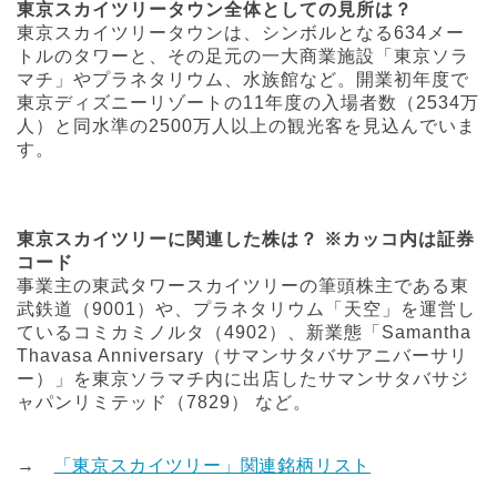
東京スカイツリータウン全体としての見所は？
東京スカイツリータウンは、シンボルとなる634メー
トルのタワーと、その足元の一大商業施設「東京ソラ
マチ」やプラネタリウム、水族館など。開業初年度で
東京ディズニーリゾートの11年度の入場者数（2534万
人）と同水準の2500万人以上の観光客を見込んでいま
す。
東京スカイツリーに関連した株は？ ※カッコ内は証券
コード
事業主の東武タワースカイツリーの筆頭株主である東
武鉄道（9001）や、プラネタリウム「天空」を運営し
ているコミカミノルタ（4902）、新業態「Samantha
Thavasa Anniversary（サマンサタバサアニバーサリ
ー）」を東京ソラマチ内に出店したサマンサタバサジ
ャパンリミテッド（7829） など。
→
「東京スカイツリー」関連銘柄リスト