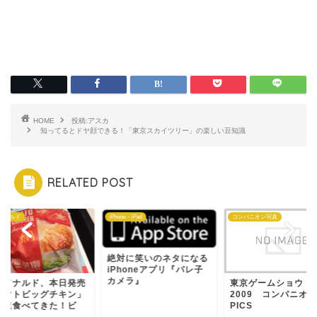
HOME
投稿:アスカ
知ってるとドヤ顔できる！「東京スカイツリー」の楽しい豆知識
RELATED POST
ドナルド
iPhone・iPad
コンパニオン写真
絶対に笑いのネタになる
iPhoneアプリ『パレ子
カメラ』
クドナルド、本日発売
東京ゲームショウ
トマトビッグチキン」
2009 コンパニオン
早速食べてきた！ビ
PICS