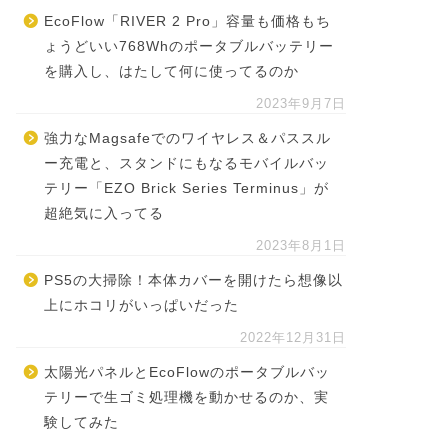
EcoFlow「RIVER 2 Pro」容量も価格もち
ょうどいい768Whのポータブルバッテリー
を購入し、はたして何に使ってるのか
2023年9月7日
強力なMagsafeでのワイヤレス＆パススル
ー充電と、スタンドにもなるモバイルバッ
テリー「EZO Brick Series Terminus」が
超絶気に入ってる
2023年8月1日
PS5の大掃除！本体カバーを開けたら想像以
上にホコリがいっぱいだった
2022年12月31日
太陽光パネルとEcoFlowのポータブルバッ
テリーで生ゴミ処理機を動かせるのか、実
験してみた