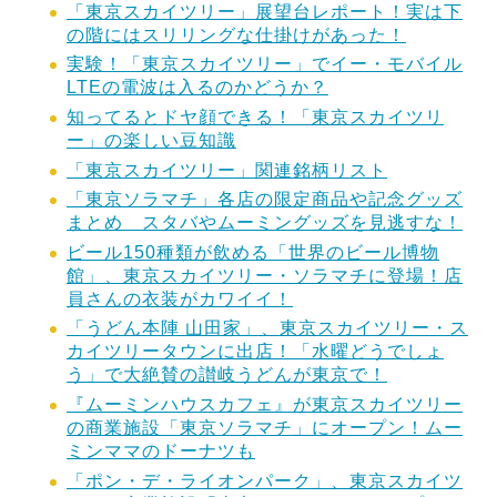
「東京スカイツリー」展望台レポート！実は下
の階にはスリリングな仕掛けがあった！
実験！「東京スカイツリー」でイー・モバイル
LTEの電波は入るのかどうか？
知ってるとドヤ顔できる！「東京スカイツリ
ー」の楽しい豆知識
「東京スカイツリー」関連銘柄リスト
「東京ソラマチ」各店の限定商品や記念グッズ
まとめ スタバやムーミングッズを見逃すな！
ビール150種類が飲める「世界のビール博物
館」、東京スカイツリー・ソラマチに登場！店
員さんの衣装がカワイイ！
「うどん本陣 山田家」、東京スカイツリー・ス
カイツリータウンに出店！「水曜どうでしょ
う」で大絶賛の讃岐うどんが東京で！
『ムーミンハウスカフェ』が東京スカイツリー
の商業施設「東京ソラマチ」にオープン！ムー
ミンママのドーナツも
「ポン・デ・ライオンパーク」、東京スカイツ