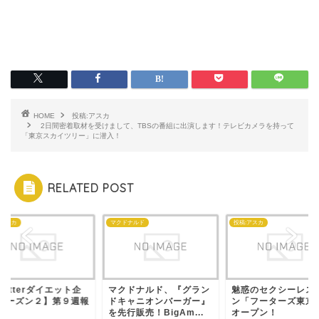
HOME
投稿:アスカ
2日間密着取材を受けまして、TBSの番組に出演します！テレビカメラを持って
「東京スカイツリー」に潜入！
RELATED POST
:アスカ
マクドナルド
投稿:アスカ
witterダイエット企
マクドナルド、『グラン
魅惑のセクシーレス
 シーズン２】第９週報
ドキャニオンバーガー』
ン「フーターズ東京
を先行販売！BigAm...
オープン！