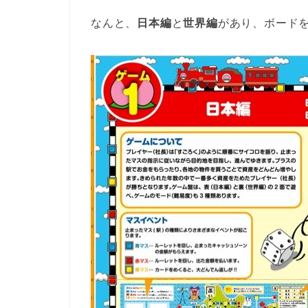
なんと、
日本編
と
世界編
があり、ボード