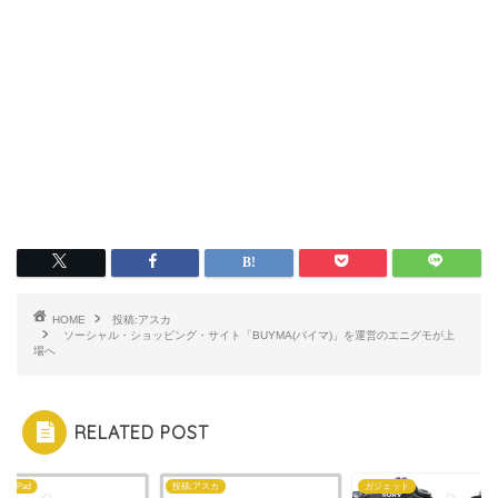
HOME
投稿:アスカ
ソーシャル・ショッピング・サイト「BUYMA(バイマ)」を運営のエニグモが上
場へ
RELATED POST
ne・iPad
投稿:アスカ
ガジェット