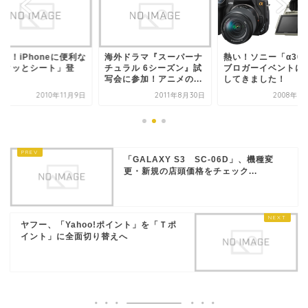
0円！iPhoneに便利な
海外ドラマ『スーパーナ
熱い！ソニー「α30
ピタッとシート」登
チュラル 6シーズン』試
ブロガーイベントに
！
写会に参加！アニメの...
してきました！
2010年11月9日
2011年8月30日
2008年7
「GALAXY S3 SC-06D」、機種変
更・新規の店頭価格をチェック...
ヤフー、「Yahoo!ポイント」を「Ｔポ
イント」に全面切り替えへ