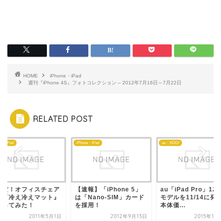
HOME
iPhone・iPad
週刊『iPhone 4S』フォトコレクション – 2012年7月16日～7月22日
RELATED POST
ne・iPad
iPhone・iPad
au・KDDI
電だ！オフィスチェア
【速報】「iPhone 5」
au「iPad Pro」12
に『冷え冷えマット』
は「Nano-SIM」カード
モデルを11/14に発
買ってみた！
を採用！
本体価...
2011年5月1日
2012年9月13日
2015年11