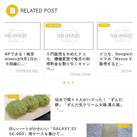
RELATED POST
Android
モ
お得な情報
日MNPできる！格安
０円販売をやめたドコ
ドコモ、Googleの
Mのmineoが9月1日か
モ、機種変更で毎月の利
スマホ「Nexus 5X
コモ回線に...
用料金を割り引くキャン
販売すると...
ペ...
2015年8月18日
2015年9
2016年2月3日
仙台で我々４人がハマった！「ずんだ
餅」「ずんだ生クリーム大福 喜久福」
「...
白いハートがかわいい「GALAXY S3
SC-06D」用ケースを着けて...