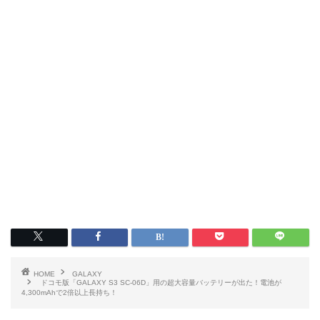
HOME
GALAXY
ドコモ版「GALAXY S3 SC-06D」用の超大容量バッテリーが出た！電池が
4,300mAhで2倍以上長持ち！