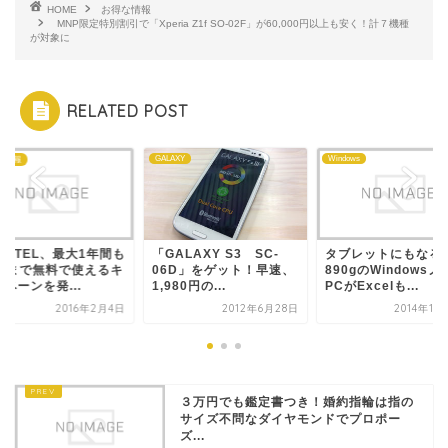
HOME
お得な情報
MNP限定特別割引で「Xperia Z1f SO-02F」が60,000円以上も安く！計７機種
が対象に
RELATED POST
GALAXY
Windows
な情報
EETEL、最大1年間も
「GALAXY S3 SC-
タブレットにもなる
GBまで無料で使えるキ
06D」をゲット！早速、
890gのWindowsノ
ペーンを発...
1,980円の...
PCがExcelも...
2016年2月4日
2012年6月28日
2014年11
３万円でも鑑定書つき！婚約指輪は指の
サイズ不問なダイヤモンドでプロポー
ズ...