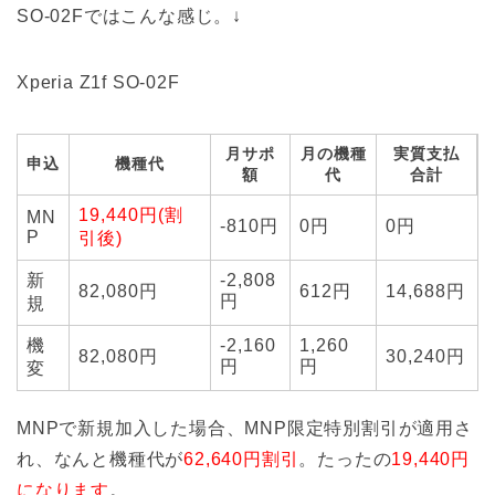
SO-02Fではこんな感じ。↓
Xperia Z1f SO-02F
月サポ
月の機種
実質支払
申込
機種代
額
代
合計
19,440円(割
MN
-810円
0円
0円
P
引後)
新
-2,808
82,080円
612円
14,688円
円
規
機
-2,160
1,260
82,080円
30,240円
円
円
変
MNPで新規加入した場合、MNP限定特別割引が適用さ
れ、なんと機種代が
62,640円割引
。たったの
19,440円
になります
。