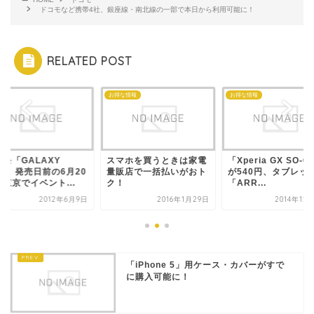
ドコモなど携帯4社、銀座線・南北線の一部で本日から利用可能に！
RELATED POST
モ
お得な情報
お得な情報
モ「GALAXY
スマホを買うときは家電
「Xperia GX SO-0
3」、発売日前の6月20
量販店で一括払いがおト
が540円、タブレッ
東京でイベント...
ク！
「ARR...
2012年6月9日
2016年1月29日
2014年12
「iPhone 5」用ケース・カバーがすで
に購入可能に！