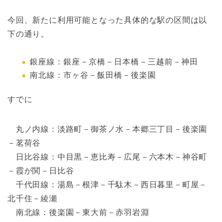
今回、新たに利用可能となった具体的な駅の区間は以
下の通り。
銀座線：銀座－京橋－日本橋－三越前－神田
南北線：市ヶ谷－飯田橋－後楽園
すでに
丸ノ内線：淡路町－御茶ノ水－本郷三丁目－後楽園
－茗荷谷
日比谷線：中目黒－恵比寿－広尾－六本木－神谷町
－霞が関－日比谷
千代田線：湯島－根津－千駄木－西日暮里－町屋－
北千住－綾瀬
南北線：後楽園－東大前－赤羽岩淵