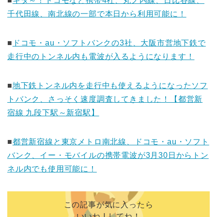
■
キタ～！ドコモなど携帯4社、丸ノ内線、日比谷線、
千代田線、南北線の一部で本日から利用可能に！
■
ドコモ・au・ソフトバンクの3社、大阪市営地下鉄で
走行中のトンネル内も電波が入るようになります！
■
地下鉄トンネル内を走行中も使えるようになったソフ
トバンク、さっそく速度調査してきました！【都営新
宿線 九段下駅～新宿駅】
■
都営新宿線と東京メトロ南北線、ドコモ・au・ソフト
バンク、イー・モバイルの携帯電波が3月30日からトン
ネル内でも使用可能に！
この記事が気に入ったら
いいね ! してね！