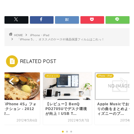
HOME
iPhone・iPad
「iPhone 5」、オススメのケースや液晶保護フィルムはこれっ！
RELATED POST
ne・iPad
ガジェット
iPhone・iPad
『iPhone 4S』フォ
【レビュー】BenQ
Apple Musicでお
レクション - 2012
PD2705Uでデスク環境
りの曲をまとめよう
月2...
が向上！USB T...
ィズニーのプ...
2012年5月6日
2022年5月7日
2015年7