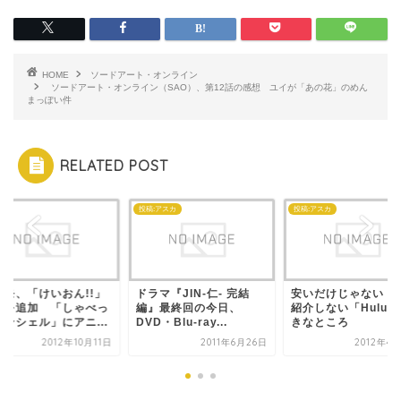
HOME
ソードアート・オンライン
ソードアート・オンライン（SAO）、第12話の感想 ユイが「あの花」のめん
まっぽい件
RELATED POST
モ
投稿:アスカ
投稿:アスカ
コモ、「けいおん!!」
ドラマ『JIN-仁- 完結
安いだけじゃない！
どを追加 「しゃべっ
編』最終回の今日、
紹介しない「Hulu
コンシェル」にアニ...
DVD・Blu-ray...
きなところ
2012年10月11日
2011年6月26日
2012年4