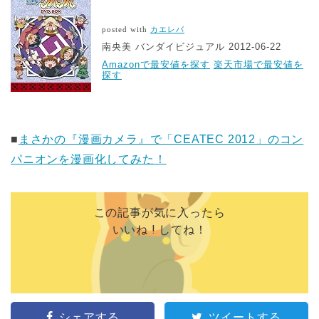
posted with
カエレバ
南央美 バンダイビジュアル 2012-06-22
Amazonで最安値を探す
楽天市場で最安値を
探す
■
まさかの『漫画カメラ』で「CEATEC 2012」のコン
パニオンを漫画化してみた！
この記事が気に入ったら
いいね ! してね！
シェアする
ツイートする