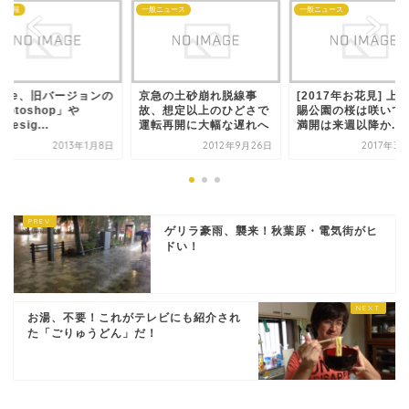
な情報
一般ニュース
一般ニュース
dobe、旧バージョンの
京急の土砂崩れ脱線事
[2017年お花見] 上
hotoshop」や
故、想定以上のひどさで
賜公園の桜は咲いて
Desig...
運転再開に大幅な遅れへ
満開は来週以降か...
2013年1月8日
2012年9月26日
2017年3
ゲリラ豪雨、襲来！秋葉原・電気街がヒ
ドい！
お湯、不要！これがテレビにも紹介され
た「ごりゅうどん」だ！