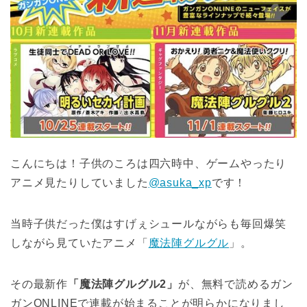
こんにちは！子供のころは四六時中、ゲームやったり
アニメ見たりしていました
@asuka_xp
です！
当時子供だった僕はすげぇシュールながらも毎回爆笑
しながら見ていたアニメ「
魔法陣グルグル
」。
その最新作
「魔法陣グルグル2」
が、無料で読めるガン
ガンONLINEで連載が始まることが明らかになりまし