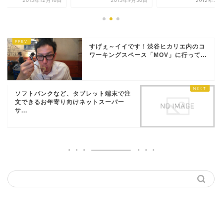
2015年12月18日
2015年9月30日
2012年5
すげぇ～イイです！渋谷ヒカリエ内のコ
ワーキングスペース「MOV」に行って...
ソフトバンクなど、タブレット端末で注
文できるお年寄り向けネットスーパー
サ...