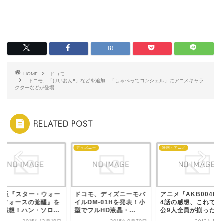
HOME
ドコモ
ドコモ、「けいおん!!」などを追加 「しゃべってコンシェル」にアニメキャラ
クターなどが登場
RELATED POST
ディズニー
映画・アニメ
DX版『スター・ウォー
ドコモ、ディズニーモバ
アニメ「AKB0048
／フォースの覚醒』を
イルDM-01Hを発表！小
4話の感想、これで
た感想！ハン・ソロ...
型でフルHD液晶・...
公9人全員が揃った..