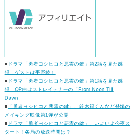
■
ドラマ「勇者ヨシヒコと悪霊の鍵」第2話を見た感
想 ゲストは平野綾！
■
ドラマ「勇者ヨシヒコと悪霊の鍵」第1話を見た感
想 OP曲はストレイテナーの「From Noon Till
Dawn」
■
「勇者ヨシヒコと悪霊の鍵」、鈴木福くんなど登場の
メイキング映像第1弾が公開！
■
ドラマ「勇者ヨシヒコと悪霊の鍵」、いよいよ今夜ス
タート！各局の放送時間は？