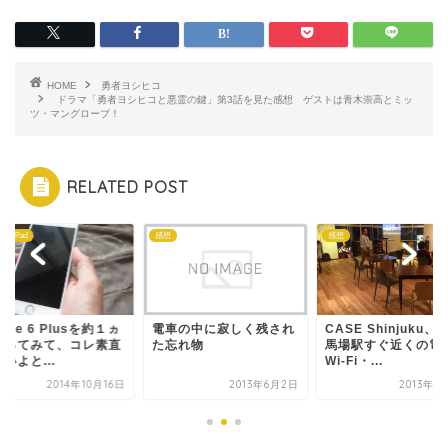
HOME
勇者ヨシヒコ
ドラマ「勇者ヨシヒコと悪霊の鍵」第3話を見た感想 ゲストは青木崇高とミッ
ツ・マングローブ！
RELATED POST
ne・iPad
感想
感想
hone 6 Plusを約１ヵ
電車の中に寂しく残され
CASE Shinjuku、
使ってみて、コレ素直
た忘れ物
馬場駅すぐ近くの電
いよと...
Wi-Fi・...
2014年10月16日
2013年6月2日
2013年1