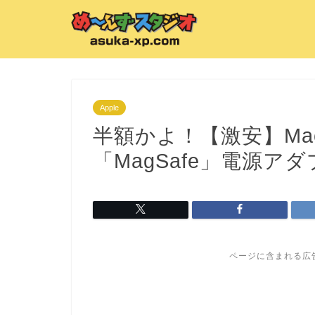
Apple
半額かよ！【激安】MacB
「MagSafe」電源ア
ページに含まれる広