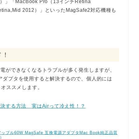
2）」「MacBook Pro（13インチRetina
etina,Mid 2012）」といったMagSafe2対応機種も
メ！
」の充電ができなくなるトラブルが多く発生しますが、
afeアダプタを使用すると解決するので、個人的には
使用をオススメします。
を解決する方法 実はAirって冷え性！？
ップル60W MagSafe 互換電源アダプタMac Book純正品質
）