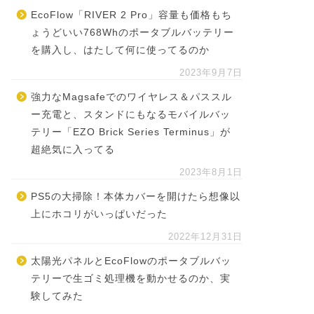
EcoFlow「RIVER 2 Pro」容量も価格もち
ょうどいい768Whのポータブルバッテリー
を購入し、はたして何に使ってるのか
2023年9月7日
強力なMagsafeでのワイヤレス＆パススル
ー充電と、スタンドにもなるモバイルバッ
テリー「EZO Brick Series Terminus」が
超絶気に入ってる
2023年8月1日
PS5の大掃除！本体カバーを開けたら想像以
上にホコリがいっぱいだった
2022年12月31日
太陽光パネルとEcoFlowのポータブルバッ
テリーで生ゴミ処理機を動かせるのか、実
験してみた