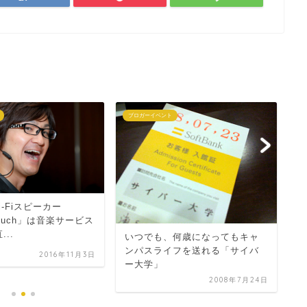
ブロガーイベント
ガ
キ
-Fiスピーカー
デ
Touch」は音楽サービス
が
...
いつでも、何歳になってもキャ
ンパスライフを送れる「サイバ
2016年11月3日
ー大学」
2008年7月24日