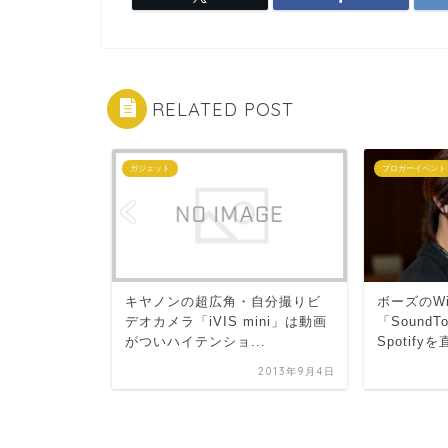
RELATED POST
ガジェット
ブロガーイベント
キヤノンの超広角・自分撮りビ
ボーズのWi
デオカメラ「iVIS mini」は動画
「Sound
がついハイテンショ...
Spotifyを直
ってもキャ
る「サイバ
2013年9月4日
2008年7月24日