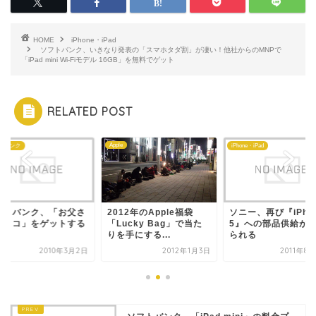
HOME
iPhone・iPad
ソフトバンク、いきなり発表の「スマホタダ割」が凄い！他社からのMNPで
「iPad mini Wi-Fiモデル 16GB」を無料でゲット
RELATED POST
Apple
トバンク
iPhone・iPad
フトバンク、「お父さ
2012年のApple福袋
ソニー、再び『iPho
チョコ」をゲットする
「Lucky Bag」で当た
5』への部品供給が
法
りを手にする...
られる
2010年3月2日
2012年1月3日
2011年8