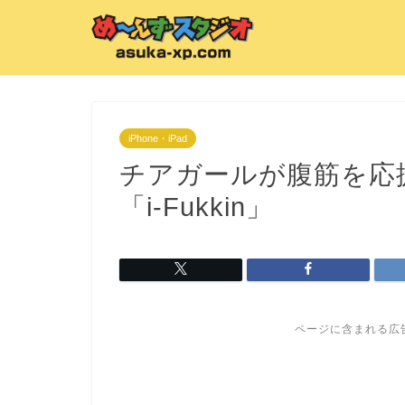
iPhone・iPad
チアガールが腹筋を応援
「i-Fukkin」
ページに含まれる広