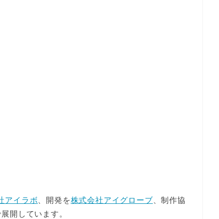
社アイラボ
、開発を
株式会社アイグローブ
、制作協
で展開しています。