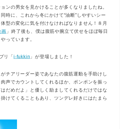
ションの男女を見かけることが多くなりましたね。
同時に、これから冬にかけて“油断”しやすいシー
る体型の変化に気を付けなければなりません！８月
企画
」終了後も、僕は腹筋や腕立て伏せをほぼ毎日
もやっています。
アプリ「
i-fukkin
」が登場しました！
んがチアリーダー姿であなたの腹筋運動を手助けし
と肉声でカウントしてくれるほか、ポンポンを振っ
ぎはだめだよ」と優しく励ましてくれるだけではな
を掛けてくることもあり、ツンデレ好きにはたまら