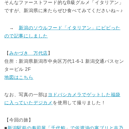
そんなファーストフード的なB級グルメ「イタリアン」
ですが、新潟県に来たらぜひ食べてみてくださいね～♪
→
新潟のソウルフード「イタリアン」にビビった
ので記事にしました
【
みかづき 万代店
】
住所：新潟県新潟市中央区万代1-6-1 新潟交通バスセン
タービル 2F
地図はこちら
なお、写真の一部は
ヨドバシカメラでゲットした福袋
に入っていたデジカメ
を使用して撮りました！
【今回の旅】
■
新潟駅前の寿司屋「千代鮨」で佐渡沖の寒ブリと吉乃