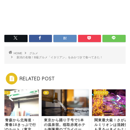
HOME
グルメ
新潟の名物！B級グルメ「イタリアン」をみかづきで食べてきた！
RELATED POST
イベント
旅
クリスマス
田、青森から北海道・
東京から踊り子号で1本
関東最大級！さがみ
館へ青春18きっぷで行
の温泉宿。稲取赤尾ホテ
ルミリオンは混雑覚
た僕のルート（東京...
ル海諷廊のプライベー
も見るべきイルミネ