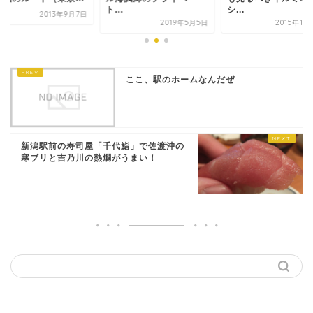
ト...
シ...
2013年9月7日
2019年5月5日
2015年11
ここ、駅のホームなんだぜ
新潟駅前の寿司屋「千代鮨」で佐渡沖の
寒ブリと吉乃川の熱燗がうまい！