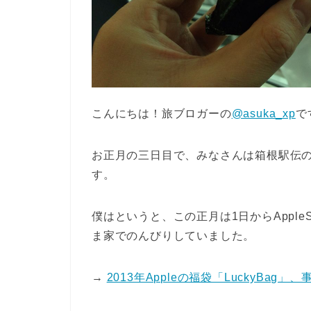
こんにちは！旅ブロガーの
@asuka_xp
で
お正月の三日目で、みなさんは箱根駅伝
す。
僕はというと、この正月は1日からApple
ま家でのんびりしていました。
→
2013年Appleの福袋「LuckyBa