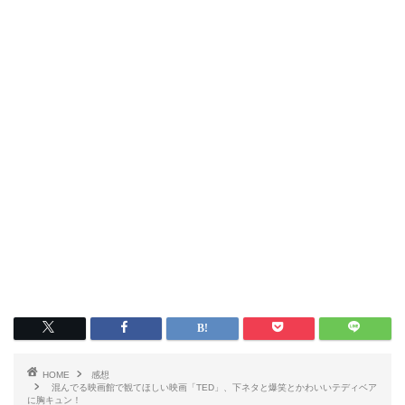
HOME
感想
混んでる映画館で観てほしい映画「TED」、下ネタと爆笑とかわいいテディベア
に胸キュン！