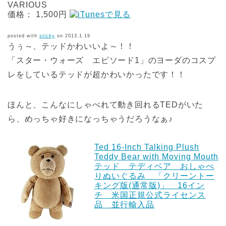
VARIOUS
価格： 1,500円
posted with
sticky
on 2013.1.19
うぅ～、テッドかわいいよ～！！
「スター・ウォーズ エピソード1」のヨーダのコスプ
レをしているテッドが超かわいかったです！！
ほんと、こんなにしゃべれて動き回れるTEDがいた
ら、めっちゃ好きになっちゃうだろうなぁ♪
Ted 16-Inch Talking Plush
Teddy Bear with Moving Mouth
テッド テディベア おしゃべ
りぬいぐるみ 「クリーントー
キング版(通常版)」 16イン
チ 米国正規公式ライセンス
品 並行輸入品