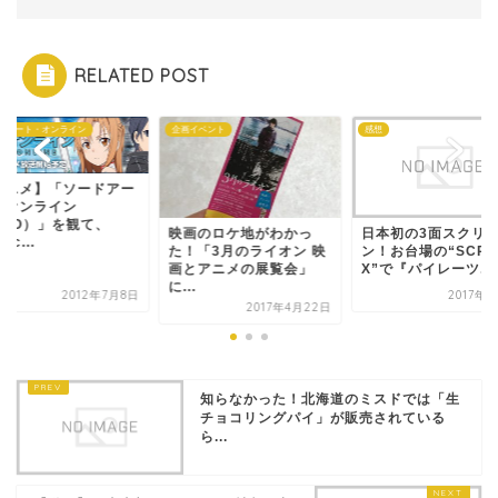
RELATED POST
ドアート・オンライン
企画イベント
感想
アニメ】「ソードアー
・オンライン
SAO）」を観て、
映画のロケ地がわかっ
日本初の3面スクリ
ac...
た！「3月のライオン 映
ン！お台場の“SCRE
画とアニメの展覧会」
X”で『パイレーツ...
に...
2012年7月8日
2017年
2017年4月22日
知らなかった！北海道のミスドでは「生
チョコリングパイ」が販売されている
ら...