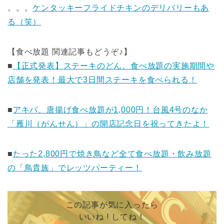
。。。
ケンタッキーフライドチキンのデリバリーもあ
る（笑）
【食べ放題 関連記事もどうぞ♪】
■
【正式発表】ステーキのどん、食べ放題の実施期間や
店舗を発表！最大で3日間ステーキを食べられる！
■
アキバ、唐揚げ食べ放題が1,000円！台風4号のなか
「雁川（がんせん）」の開店記念日を祝ってきたよ！
■
たった2,800円で焼き鳥など全て食べ放題・飲み放題
の「鳥貴族」でレッツパーティー！
この記事が気に入ったら
いいね ! してね！