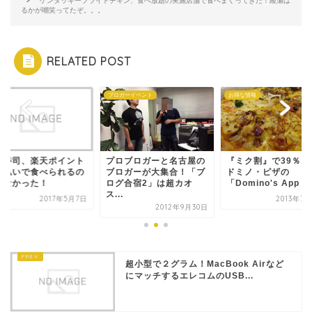
ケンタッキーフライドチキン、食べ放題の実施店舗で食べまくってきた！綾瀬は
るかが嘲笑ってたぞ。。。
RELATED POST
メ
ブロガーイベント
お得な情報
ら寿司、楽天ポイント
プロブロガーと名古屋の
『ミク割』で39％オ
支払いで食べられるの
ブロガーが大集合！「ブ
ドミノ・ピザの
らなかった！
ログ合宿2」は超カオ
「Domino's App ...
ス...
2017年5月7日
2013年7
2012年9月30日
超小型で２グラム！MacBook Airなど
にマッチするエレコムのUSB...