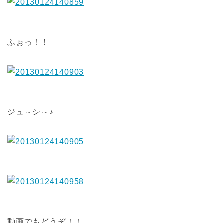
ふぉっ！！
ジュ～シ～♪
動画でもどうぞ！！