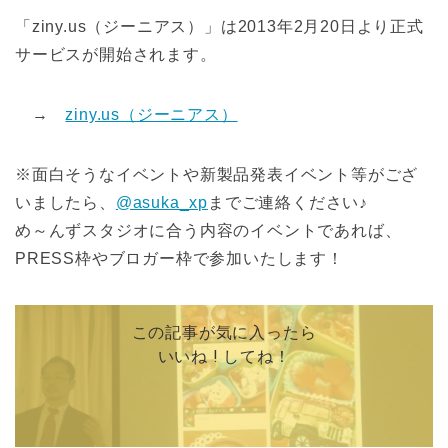
「ziny.us（ジーニアス）」は2013年2月20日より正式
サービスが開始されます。
→
ziny.us（ジーニアス）
※面白そうなイベントや新製品発表イベント等がござ
いましたら、
@asuka_xp
までご連絡ください♪
め～んずスタジオに合う内容のイベントであれば、
PRESS枠やブロガー枠で参加いたします！
この記事が気に入ったら
いいね ! してね！