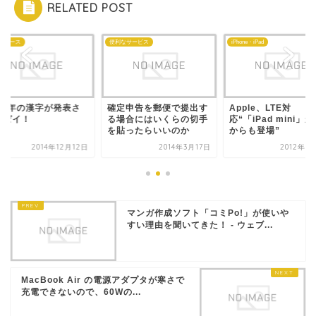
RELATED POST
ニュース
便利なサービス
iPhone・iPad
014年の漢字が発表さ
確定申告を郵便で提出す
Apple、LTE対
たゼイ！
る場合にはいくらの切手
応“「iPad mini」が
を貼ったらいいのか
からも登場”
2014年12月12日
2014年3月17日
2012年1
マンガ作成ソフト「コミPo!」が使いや
すい理由を聞いてきた！ - ウェブ...
MacBook Air の電源アダプタが寒さで
充電できないので、60Wの...