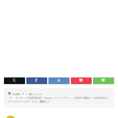
HOME
一般ニュース
コンテンツ共有型SNS「ziny.us（ジーニアス）」が日本で開始へ！100GBのフ
リーストレージや「ラブ」機能も！